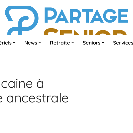
riels
News
Retraite
Seniors
Service
ocaine à
te ancestrale